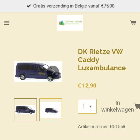
Gratis verzending in België vanaf €75,00
Ga
direct
naar
de
hoofdinhoud
DK Rietze VW
Caddy
Luxambulance
€ 12,90
In
winkelwagen
Artikelnummer:
R51558