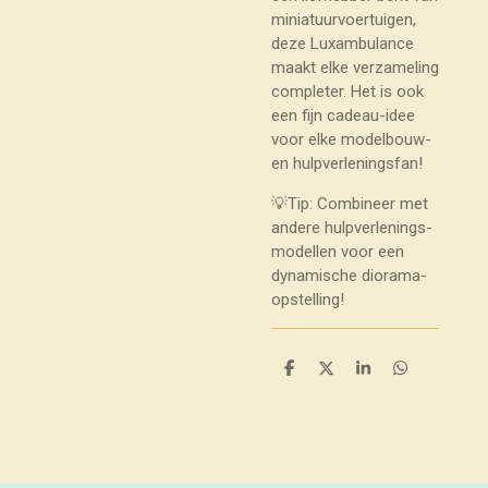
miniatuurvoertuigen,
deze Luxambulance
maakt elke verzameling
completer. Het is ook
een fijn cadeau-idee
voor elke modelbouw-
en hulpverleningsfan!
💡Tip: Combineer met
andere hulpverlenings-
modellen voor een
dynamische diorama-
opstelling!
D
D
S
D
e
e
h
e
l
e
a
l
e
l
r
e
n
e
n