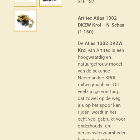
316.132
Artitec Atlas 1302
DKZW Krol – N-Schaal
(1:160)
De
Atlas 1302 DKZW
Krol
van Artitec is een
hoogwaardig en
natuurgetrouw model
van de bekende
Nederlandse KROL-
railwegmachine. Dit
veelzijdige voertuig,
dat zowel op de weg
als op het spoor kan
rijden, wordt in het
echt veel gebruikt voor
onderhouds- en
servicewerkzaamheden
langs het spoor.