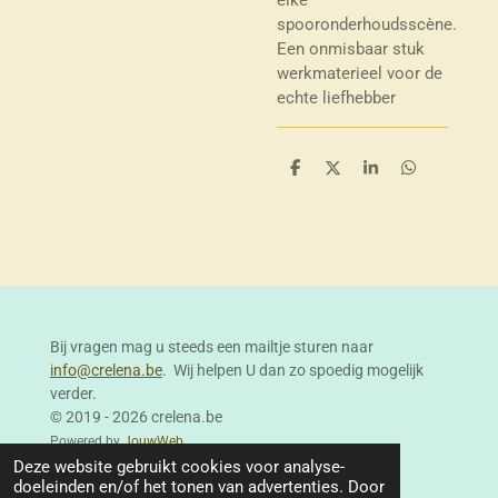
spooronderhoudsscène.
Een onmisbaar stuk
werkmaterieel voor de
echte liefhebber
D
D
S
D
e
e
h
e
l
e
a
l
e
l
r
e
n
e
n
Bij vragen mag u steeds een mailtje sturen naar
info@crelena.be
. Wij helpen U dan zo spoedig mogelijk
verder.
© 2019 - 2026 crelena.be
Powered by
JouwWeb
Deze website gebruikt cookies voor analyse-
doeleinden en/of het tonen van advertenties. Door