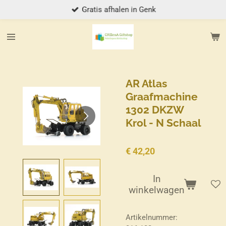
Gratis afhalen in Genk
Ga
direct
naar
de
hoofdinhoud
AR Atlas
Graafmachine
1302 DKZW
Krol - N Schaal
€ 42,20
In
winkelwagen
Artikelnummer: