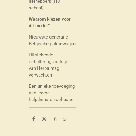
liefhebbers (H0
schaal)
Waarom kiezen voor
dit model?
Nieuwste generatie
Belgische politiewagen
Uitstekende
detaillering zoals je
van Herpa mag
verwachten
Een unieke toevoeging
aan iedere
hulpdiensten-collectie
D
D
S
D
e
e
h
e
l
e
a
l
e
l
r
e