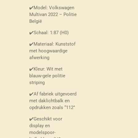
✔️Model: Volkswagen
Multivan 2022 – Politie
België
✔️Schaal: 1:87 (H0)
✔️Materiaal: Kunststof
met hoogwaardige
afwerking
✔️Kleur: Wit met
blauw-gele politie
striping
✔️Af fabriek uitgevoerd
met daklichtbalk en
opdrukken zoals “112”
✔️Geschikt voor
display en
modelspoor-