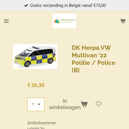
Gratis verzending in België vanaf €75,00
Ga
direct
naar
de
hoofdinhoud
DK Herpa VW
Multivan '22
Politie / Police
(B)
€ 26,30
In
winkelwagen
Artikelnummer: