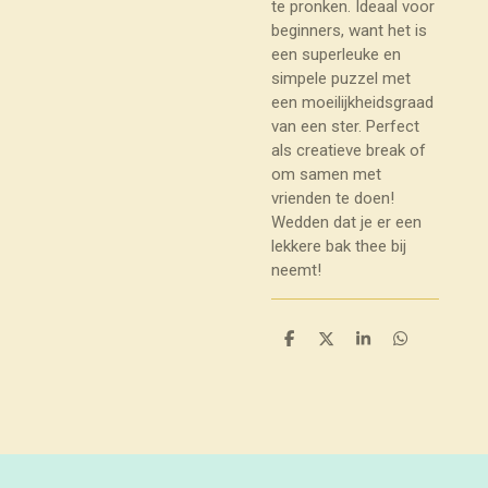
te pronken. Ideaal voor
beginners, want het is
een superleuke en
simpele puzzel met
een moeilijkheidsgraad
van een ster. Perfect
als creatieve break of
om samen met
vrienden te doen!
Wedden dat je er een
lekkere bak thee bij
neemt!
D
D
S
D
e
e
h
e
l
e
a
l
e
l
r
e
n
e
n