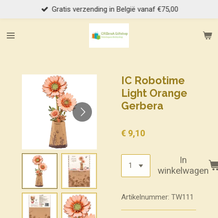
Gratis verzending in België vanaf €75,00
Ga
direct
naar
de
hoofdinhoud
IC Robotime
Light Orange
Gerbera
€ 9,10
In
winkelwagen
Artikelnummer:
TW111