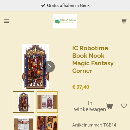
Gratis afhalen in Genk
Ga
direct
naar
de
hoofdinhoud
IC Robotime
Book Nook
Magic Fantasy
Corner
€ 37,40
In
winkelwagen
Artikelnummer:
TGB14