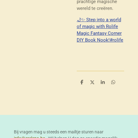
prachtige magische
wereld te creëren.
🌙✨ Step into a world
of magic with Rolife
Magic Fantasy Corner
DIY Book Nook!#rolife
D
D
S
D
e
e
h
e
l
e
a
l
e
l
r
e
n
e
n
Bij vragen mag u steeds een mailtje sturen naar