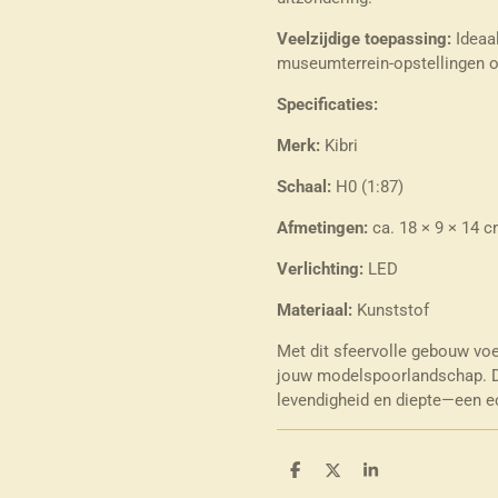
Veelzijdige toepassing:
Ideaal
museumterrein-opstellingen o
Specificaties:
Merk:
Kibri
Schaal:
H0 (1:87)
Afmetingen:
ca. 18 × 9 × 14 cm
Verlichting:
LED
Materiaal:
Kunststof
Met dit sfeervolle gebouw vo
jouw modelspoorlandschap. De
levendigheid en diepte—een ec
D
D
S
e
e
h