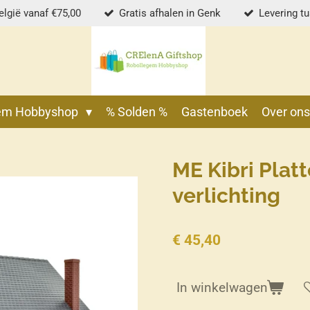
elgië vanaf €75,00
Gratis afhalen in Genk
Levering t
gem Hobbyshop
% Solden %
Gastenboek
Over on
ME Kibri Plat
verlichting
€ 45,40
In winkelwagen