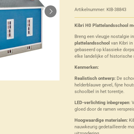
Artikelnummer:
KIB-38843
Kibri H0 Plattelandsschool m
Breng een vleugje nostalgie 
plattelandsschool
van Kibri i
gebaseerd op klassieke dorps
elke landelijke of historisch
Kenmerken:
Realistisch ontwerp:
De schoo
helderblauwe gevel, fijne hout
schoolbel in het torentje.
LED-verlichting inbegrepen
: 
gloed door de ramen verspreid
Hoogwaardige materialen:
Kib
nauwkeurig gedetailleerde mo
uitzondering.