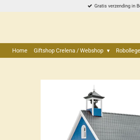
Gratis verzending in B
Ga
direct
naar
de
hoofdinhoud
Home
Giftshop Crelena / Webshop
Robolle