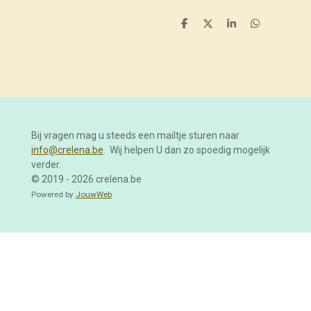
D
D
S
D
e
e
h
e
l
e
a
l
e
l
r
e
n
e
n
Bij vragen mag u steeds een mailtje sturen naar
info@crelena.be
. Wij helpen U dan zo spoedig mogelijk
verder.
© 2019 - 2026 crelena.be
Powered by
JouwWeb