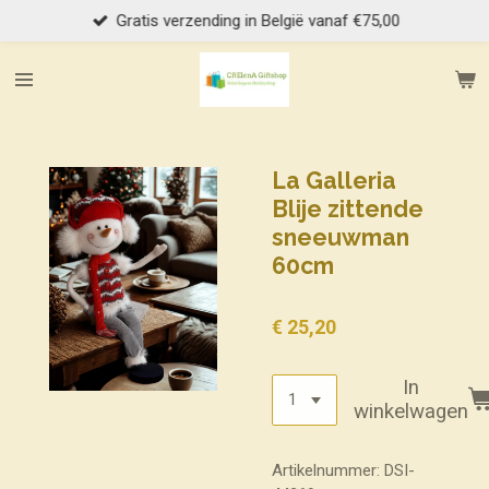
Gratis verzending in België vanaf €75,00
Ga
direct
naar
de
hoofdinhoud
La Galleria
Blije zittende
sneeuwman
60cm
€ 25,20
In
winkelwagen
Artikelnummer:
DSI-