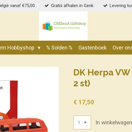
België vanaf €75,00
Gratis afhalen in Genk
Levering tu
gem Hobbyshop
% Solden %
Gastenboek
Over on
DK Herpa VW T
2 st)
€ 17,50
In winkelwage