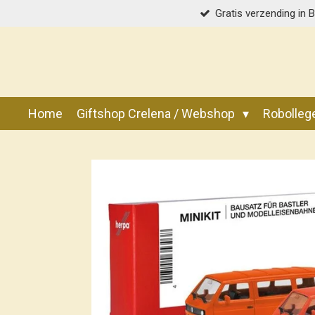
Gratis verzending in 
Ga
direct
naar
de
hoofdinhoud
Home
Giftshop Crelena / Webshop
Robolle