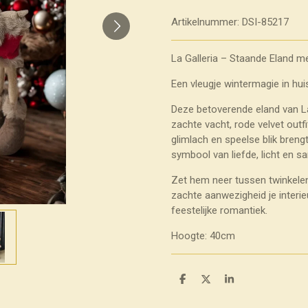
Artikelnummer:
DSI-85217
La Galleria – Staande Eland me
Een vleugje wintermagie in huis
Deze betoverende eland van La G
zachte vacht, rode velvet outfi
glimlach en speelse blik breng
symbool van liefde, licht en sa
Zet hem neer tussen twinkelend
zachte aanwezigheid je interi
feestelijke romantiek.
Hoogte: 40cm
D
D
S
e
e
h
l
e
a