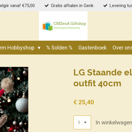
België vanaf €75,00
Gratis afhalen in Genk
Levering tu
gem Hobbyshop
% Solden %
Gastenboek
Over on
LG Staande el
outfit 40cm
€ 25,40
In winkelwage