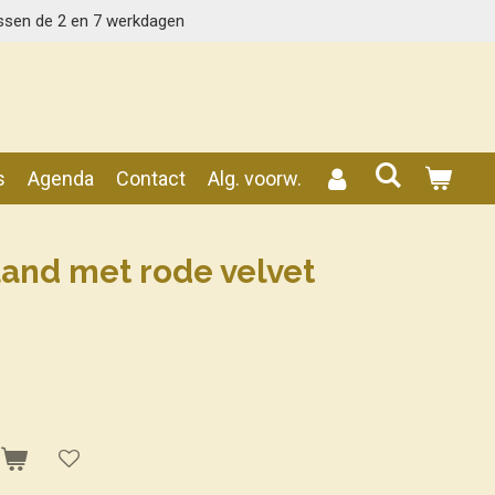
ssen de 2 en 7 werkdagen
s
Agenda
Contact
Alg. voorw.
and met rode velvet
n