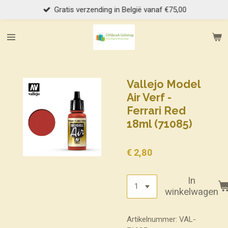
Gratis verzending in België vanaf €75,00
Ga
direct
naar
de
hoofdinhoud
Vallejo Model
Air Verf -
Ferrari Red
18ml (71085)
€ 2,80
In
winkelwagen
Artikelnummer:
VAL-