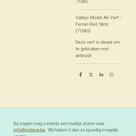
71085
Vallejo Model Air Verf -
Ferrari Red 18ml
(71085)
Deze verf is ideaal om
te gebruiken met
airbrush
D
D
S
D
e
e
h
e
l
e
a
l
e
l
r
e
n
e
n
Bij vragen mag u steeds een mailtje sturen naar
info@crelena.be
. Wij helpen U dan zo spoedig mogelijk