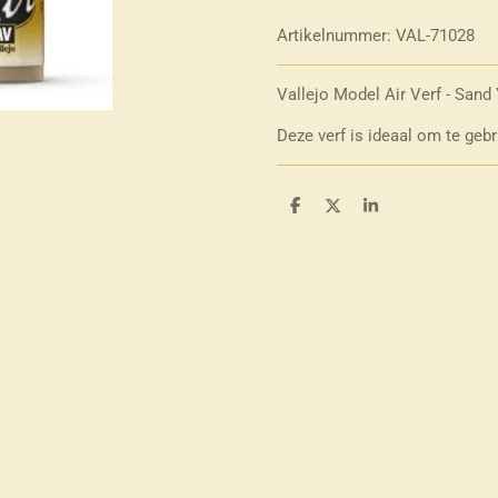
Artikelnummer:
VAL-71028
Vallejo Model Air Verf - Sand
Deze verf is ideaal om te geb
D
D
S
e
e
h
l
e
a
e
l
r
n
e