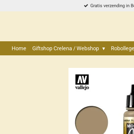
Gratis verzending in B
Ga
direct
naar
de
hoofdinhoud
Home
Giftshop Crelena / Webshop
Robolle