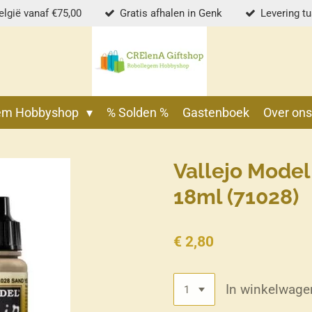
elgië vanaf €75,00
Gratis afhalen in Genk
Levering t
gem Hobbyshop
% Solden %
Gastenboek
Over on
Vallejo Model 
18ml (71028)
€ 2,80
In winkelwage