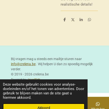
realistische details!
D
D
S
D
e
e
h
e
l
e
a
l
e
l
r
e
n
e
n
Bij vragen mag u steeds een mailtje sturen naar
info@crelena.be
. Wij helpen U dan zo spoedig mogelijk
verder.
© 2019 - 2026 crelena.be
Powered by
JouwWeb
Deze website gebruikt cookies voor analyse-
doeleinden en/of het tonen van advertenties. Door
gebruik te blijven maken van de site gaat u
hiermee akkoord.
Akkoord
E-mailadres
Telefoonnummer
Kaart
Facebook
WhatsApp