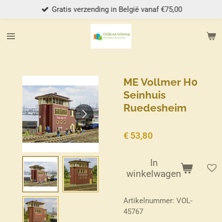
Gratis verzending in België vanaf €75,00
Ga
direct
naar
de
hoofdinhoud
ME Vollmer H0
Seinhuis
Ruedesheim
€ 53,80
In
winkelwagen
Artikelnummer:
VOL-
45767