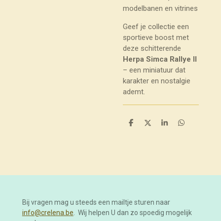
modelbanen en vitrines
Geef je collectie een
sportieve boost met
deze schitterende
Herpa Simca Rallye II
– een miniatuur dat
karakter en nostalgie
ademt.
D
D
S
D
e
e
h
e
l
e
a
l
e
l
r
e
n
e
n
Bij vragen mag u steeds een mailtje sturen naar
info@crelena.be
. Wij helpen U dan zo spoedig mogelijk