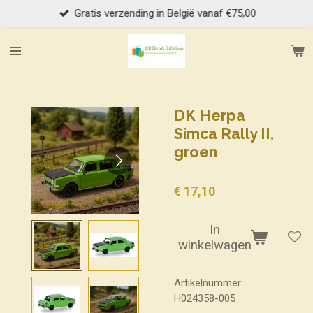
Gratis verzending in België vanaf €75,00
Ga
direct
naar
de
hoofdinhoud
DK Herpa
Simca Rally II,
groen
€ 17,10
In
winkelwagen
Artikelnummer:
H024358-005