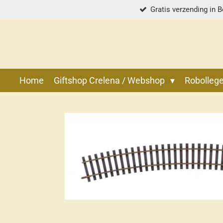
Gratis verzending in B
Ga
direct
naar
de
hoofdinhoud
Home
Giftshop Crelena / Webshop
Robolle