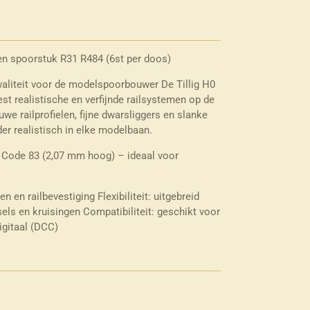
en spoorstuk R31 R484 (6st per doos)
waliteit voor de modelspoorbouwer De Tillig H0
st realistische en verfijnde railsystemen op de
we railprofielen, fijne dwarsliggers en slanke
der realistisch in elke modelbaan.
l: Code 83 (2,07 mm hoog) – ideaal voor
zen en railbevestiging
Flexibiliteit: uitgebreid
els en kruisingen
Compatibiliteit: geschikt voor
igitaal (DCC)