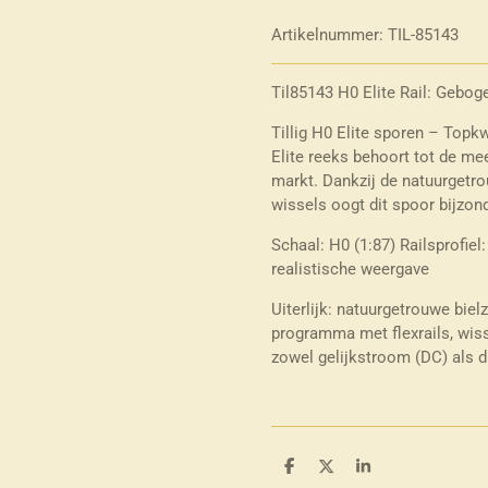
Artikelnummer:
TIL-85143
Til85143 H0 Elite Rail: Gebog
Tillig H0 Elite sporen – Topk
Elite reeks behoort tot de mee
markt. Dankzij de natuurgetrou
wissels oogt dit spoor bijzon
Schaal: H0 (1:87) Railsprofie
realistische weergave
Uiterlijk: natuurgetrouwe biel
programma met flexrails, wiss
zowel gelijkstroom (DC) als d
D
D
S