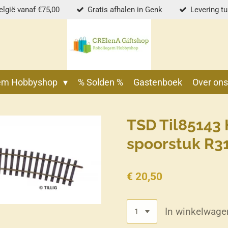
elgië vanaf €75,00
Gratis afhalen in Genk
Levering t
gem Hobbyshop
% Solden %
Gastenboek
Over on
TSD Til85143 
spoorstuk R31
€ 20,50
In winkelwage