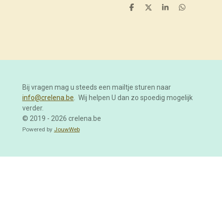
D
D
S
D
e
e
h
e
l
e
a
l
e
l
r
e
n
e
n
Bij vragen mag u steeds een mailtje sturen naar
info@crelena.be
. Wij helpen U dan zo spoedig mogelijk
verder.
© 2019 - 2026 crelena.be
Powered by
JouwWeb