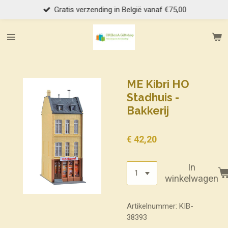
Gratis verzending in België vanaf €75,00
Ga
direct
naar
de
hoofdinhoud
ME Kibri HO
Stadhuis -
Bakkerij
€ 42,20
In
winkelwagen
Artikelnummer:
KIB-
38393