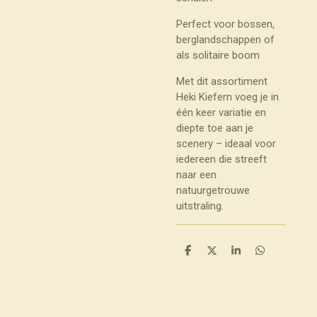
Perfect voor bossen,
berglandschappen of
als solitaire boom
Met dit assortiment
Heki Kiefern voeg je in
één keer variatie en
diepte toe aan je
scenery – ideaal voor
iedereen die streeft
naar een
natuurgetrouwe
uitstraling.
D
D
S
D
e
e
h
e
l
e
a
l
e
l
r
e
n
e
n