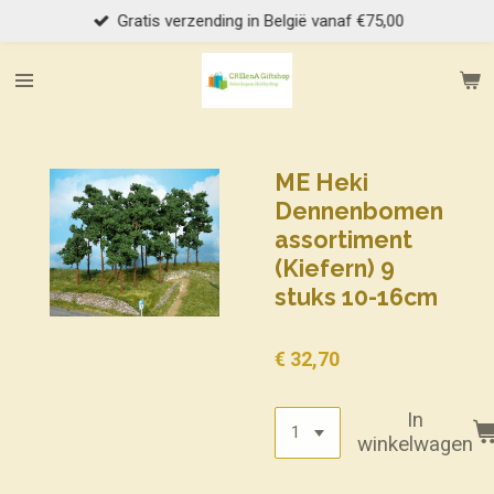
Gratis verzending in België vanaf €75,00
Ga
direct
naar
de
hoofdinhoud
ME Heki
Dennenbomen
assortiment
(Kiefern) 9
stuks 10-16cm
€ 32,70
In
winkelwagen