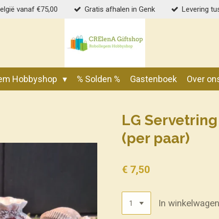
België vanaf €75,00
Gratis afhalen in Genk
Levering tu
gem Hobbyshop
% Solden %
Gastenboek
Over on
LG Servetring
(per paar)
€ 7,50
In winkelwage