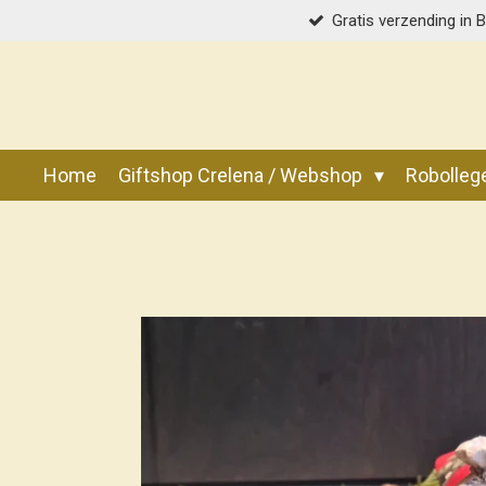
Gratis verzending in 
Ga
direct
naar
de
hoofdinhoud
Home
Giftshop Crelena / Webshop
Robolle