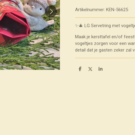
Artikelnummer:
KEN-56625
✨🎄 LG Servetring met vogeltj
Maak je kersttafel en/of fees
vogeltjes zorgen voor een warme
detail dat je gasten zeker zal 
D
D
S
e
e
h
l
e
a
e
l
r
n
e