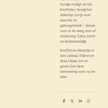
hondje nodigt uit tot
knuffelen, terwijl het
dekentje zorgt voor
warmte en
geborgenheid – ideaal
voor in de wieg, box of
onderweg.
Extra zacht
en kindvriendelijk
Knuffel en dekentje in
één cadeau
Stijlvol en
direct klaar om te
geven Een lieve
herinnering voor nu én
later.
D
D
S
D
e
e
h
e