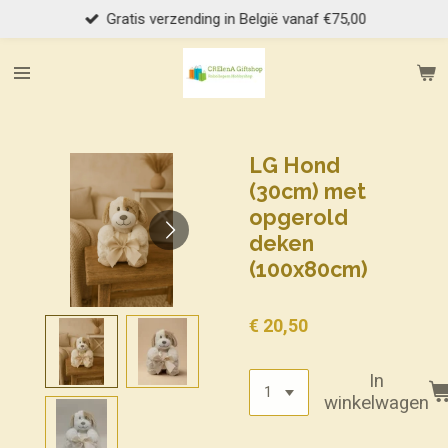
Gratis verzending in België vanaf €75,00
Ga
direct
naar
de
hoofdinhoud
LG Hond
(30cm) met
opgerold
deken
(100x80cm)
€ 20,50
In
winkelwagen