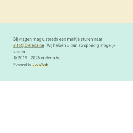
l
e
a
l
e
l
r
e
n
e
n
Bij vragen mag u steeds een mailtje sturen naar
info@crelena.be
. Wij helpen U dan zo spoedig mogelijk
verder.
© 2019 - 2026 crelena.be
Powered by
JouwWeb