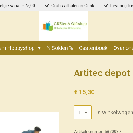
België vanaf €75,00
Gratis afhalen in Genk
Levering tu
gem Hobbyshop
% Solden %
Gastenboek
Over on
Artitec depot
€ 15,30
In winkelwage
Artikelnummer:
5870087