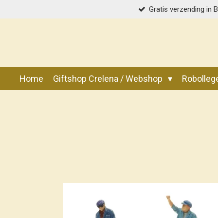
Gratis verzending in 
Ga
direct
naar
de
hoofdinhoud
Home
Giftshop Crelena / Webshop
Robolle