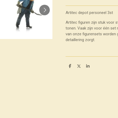
Artitec depot personeel 3st
Artitec figuren zijn stuk voor 
tonen. Vaak zijn voor één set
van onze figurensets worden g
detaillering zorgt.
D
D
S
e
e
h
l
e
a
e
l
r
n
e