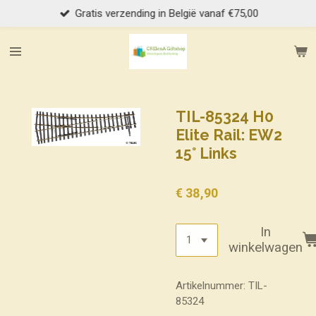
Gratis verzending in België vanaf €75,00
Ga
direct
naar
de
hoofdinhoud
TIL-85324 H0
Elite Rail: EW2
15° Links
€ 38,90
In
winkelwagen
Artikelnummer:
TIL-
85324