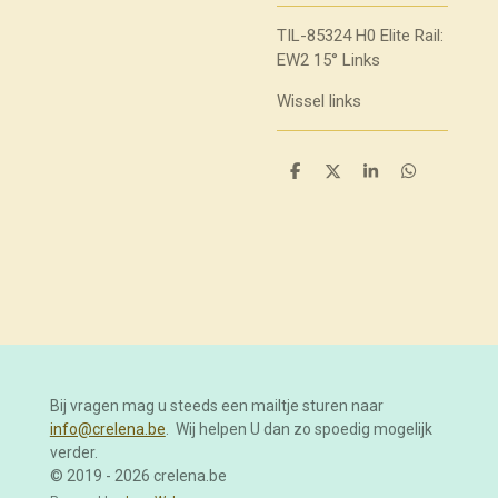
TIL-85324 H0 Elite Rail:
EW2 15° Links
Wissel links
D
D
S
D
e
e
h
e
l
e
a
l
e
l
r
e
n
e
n
Bij vragen mag u steeds een mailtje sturen naar
info@crelena.be
. Wij helpen U dan zo spoedig mogelijk
verder.
© 2019 - 2026 crelena.be