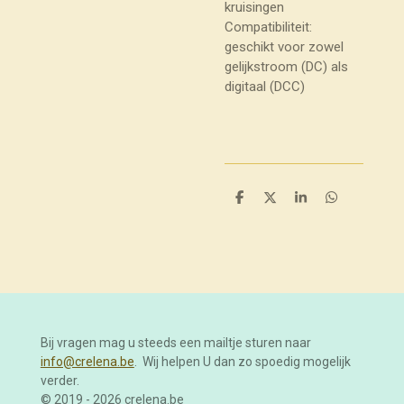
kruisingen
Compatibiliteit:
geschikt voor zowel
gelijkstroom (DC) als
digitaal (DCC)
D
D
S
D
e
e
h
e
l
e
a
l
e
l
r
e
n
e
n
Bij vragen mag u steeds een mailtje sturen naar
info@crelena.be
. Wij helpen U dan zo spoedig mogelijk
verder.
© 2019 - 2026 crelena.be