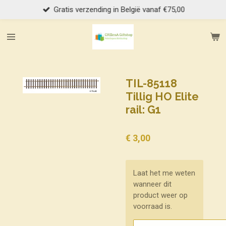
Gratis verzending in België vanaf €75,00
Ga
direct
naar
de
hoofdinhoud
TIL-85118
Tillig HO Elite
rail: G1
€ 3,00
Laat het me weten
wanneer dit
product weer op
voorraad is.