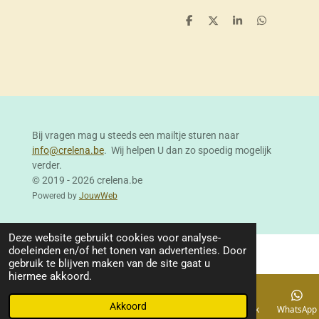
D
D
S
D
e
e
h
e
l
e
a
l
e
l
r
e
n
e
n
Bij vragen mag u steeds een mailtje sturen naar
info@crelena.be
. Wij helpen U dan zo spoedig mogelijk
verder.
© 2019 - 2026 crelena.be
Powered by
JouwWeb
Deze website gebruikt cookies voor analyse-
doeleinden en/of het tonen van advertenties. Door
gebruik te blijven maken van de site gaat u
hiermee akkoord.
Akkoord
E-mailadres
Telefoonnummer
Kaart
Facebook
WhatsApp