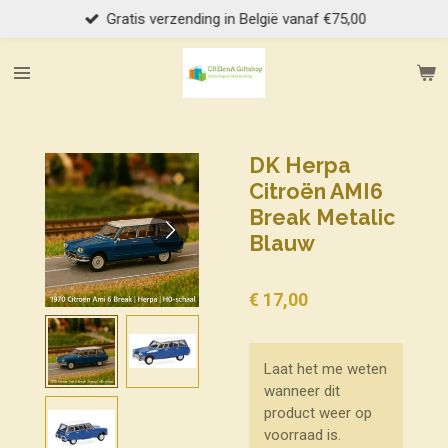
Gratis verzending in België vanaf €75,00
Ga
direct
naar
de
hoofdinhoud
DK Herpa
Citroën AMI6
Break Metalic
Blauw
€ 17,00
Laat het me weten
wanneer dit
product weer op
voorraad is.