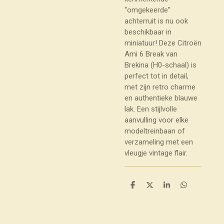
“omgekeerde”
achterruit is nu ook
beschikbaar in
miniatuur! Deze Citroën
Ami 6 Break van
Brekina (H0-schaal) is
perfect tot in detail,
met zijn retro charme
en authentieke blauwe
lak. Een stijlvolle
aanvulling voor elke
modeltreinbaan of
verzameling met een
vleugje vintage flair.
D
D
S
D
e
e
h
e
l
e
a
l
e
l
r
e
n
e
n