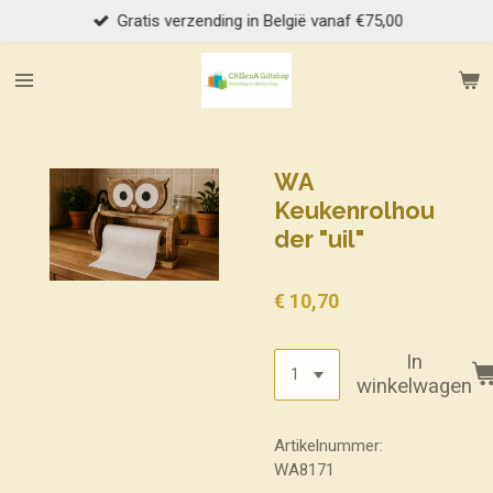
Gratis verzending in België vanaf €75,00
Ga
direct
naar
de
hoofdinhoud
WA
Keukenrolhou
der "uil"
€ 10,70
In
winkelwagen
Artikelnummer:
WA8171