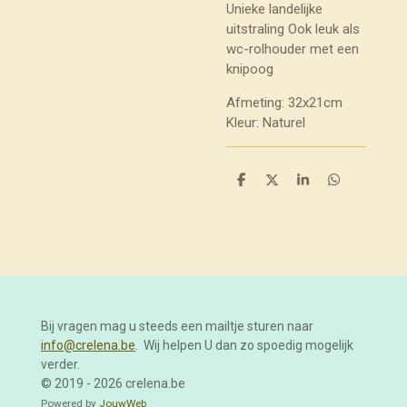
Unieke landelijke
uitstraling
Ook leuk als
wc-rolhouder met een
knipoog
Afmeting: 32x21cm
Kleur: Naturel
D
D
S
D
e
e
h
e
l
e
a
l
e
l
r
e
n
e
n
Bij vragen mag u steeds een mailtje sturen naar
info@crelena.be
. Wij helpen U dan zo spoedig mogelijk
verder.
© 2019 - 2026 crelena.be
Powered by
JouwWeb