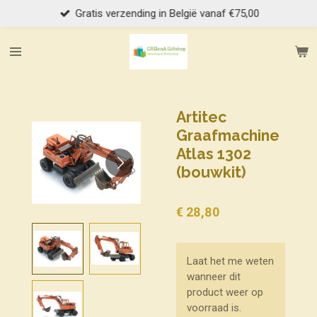
Gratis verzending in België vanaf €75,00
Ga
direct
naar
de
hoofdinhoud
Artitec
Graafmachine
Atlas 1302
(bouwkit)
€ 28,80
Laat het me weten
wanneer dit
product weer op
voorraad is.