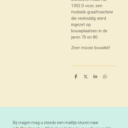
1302 D voor, een
mobiele graafmachine
die veelvuldig werd
ingezet op
bouwplaatsen in de
jaren 70 en 80.
Zeer mooie bouwkit!
D
D
S
D
e
e
h
e
l
e
a
l
e
l
r
e
n
e
n
Bij vragen mag u steeds een mailtje sturen naar