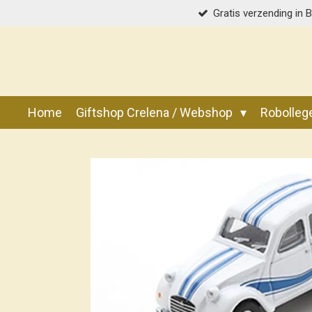
Gratis verzending in 
Ga
direct
naar
de
hoofdinhoud
Home
Giftshop Crelena / Webshop
Robolle