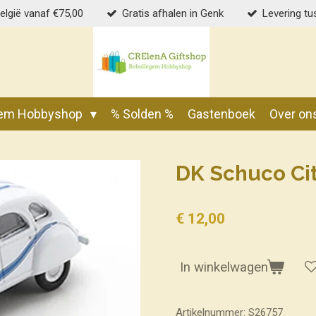
België vanaf €75,00
Gratis afhalen in Genk
Levering tu
gem Hobbyshop
% Solden %
Gastenboek
Over on
DK Schuco Ci
€ 12,00
In winkelwagen
Artikelnummer:
S26757