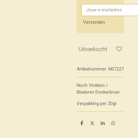
Verzenden
Uitverkocht
Artikelnummer:
N07227
Noch Vlokken /
Bladeren Donkerbruin
Verpakking per 20gr
D
D
S
D
e
e
h
e
l
e
a
l