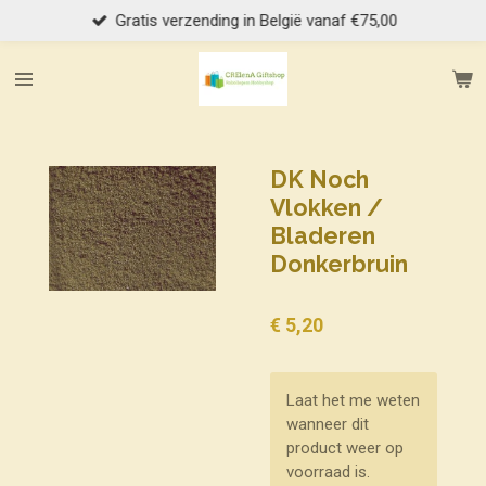
Gratis verzending in België vanaf €75,00
Ga
direct
naar
de
hoofdinhoud
DK Noch
Vlokken /
Bladeren
Donkerbruin
€ 5,20
Laat het me weten
wanneer dit
product weer op
voorraad is.