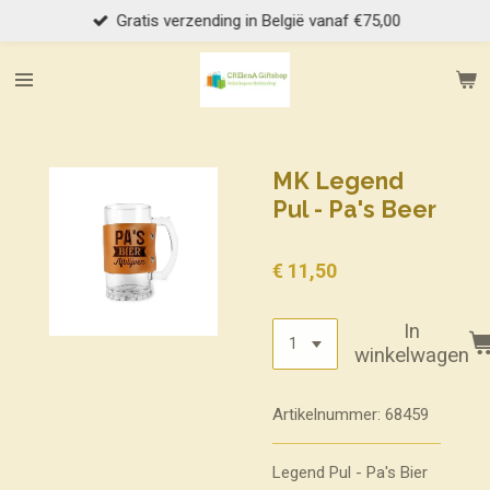
Gratis verzending in België vanaf €75,00
Ga
direct
naar
de
hoofdinhoud
MK Legend
Pul - Pa's Beer
€ 11,50
In
winkelwagen
Artikelnummer:
68459
Legend Pul - Pa's Bier