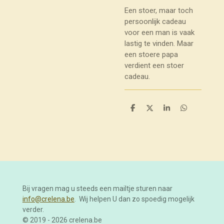
Een stoer, maar toch
persoonlijk cadeau
voor een man is vaak
lastig te vinden. Maar
een stoere papa
verdient een stoer
cadeau.
D
D
S
D
e
e
h
e
l
e
a
l
e
l
r
e
n
e
n
Bij vragen mag u steeds een mailtje sturen naar
info@crelena.be
. Wij helpen U dan zo spoedig mogelijk
verder.
© 2019 - 2026 crelena.be