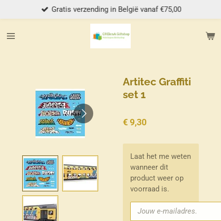
Gratis verzending in België vanaf €75,00
Ga
direct
naar
de
hoofdinhoud
Artitec Graffiti
set 1
€ 9,30
Laat het me weten
wanneer dit
product weer op
voorraad is.