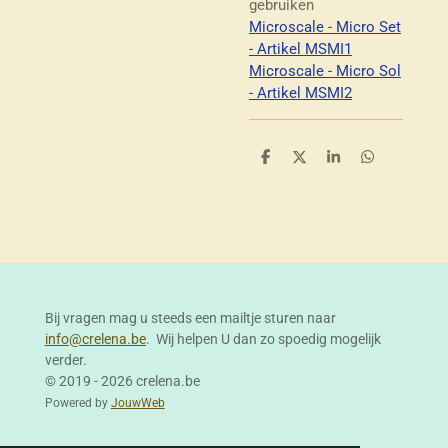
gebruiken
Microscale - Micro Set
- Artikel MSMI1
Microscale - Micro Sol
- Artikel MSMI2
D
D
S
D
e
e
h
e
l
e
a
l
e
l
r
e
n
e
n
Bij vragen mag u steeds een mailtje sturen naar
info@crelena.be
. Wij helpen U dan zo spoedig mogelijk
verder.
© 2019 - 2026 crelena.be
Powered by
JouwWeb