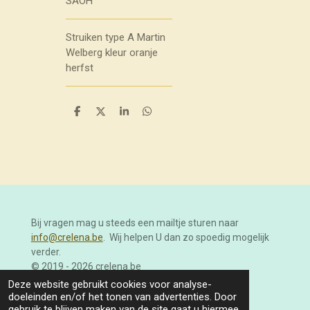
SAOH
Struiken type A Martin
Welberg kleur oranje
herfst
D
D
S
D
e
e
h
e
l
e
a
l
e
l
r
e
n
e
n
Bij vragen mag u steeds een mailtje sturen naar
info@crelena.be
. Wij helpen U dan zo spoedig mogelijk
verder.
© 2019 - 2026 crelena.be
Powered by
JouwWeb
Deze website gebruikt cookies voor analyse-
doeleinden en/of het tonen van advertenties. Door
gebruik te blijven maken van de site gaat u hiermee