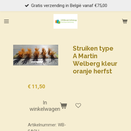
Gratis verzending in België vanaf €75,00
Ga
direct
naar
de
hoofdinhoud
Struiken type
A Martin
Welberg kleur
oranje herfst
€ 11,50
In
winkelwagen
Artikelnummer:
WB-