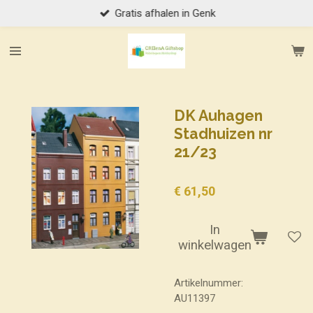
Gratis afhalen in Genk
Ga
direct
naar
de
hoofdinhoud
DK Auhagen
Stadhuizen nr
21/23
€ 61,50
In
winkelwagen
Artikelnummer:
AU11397