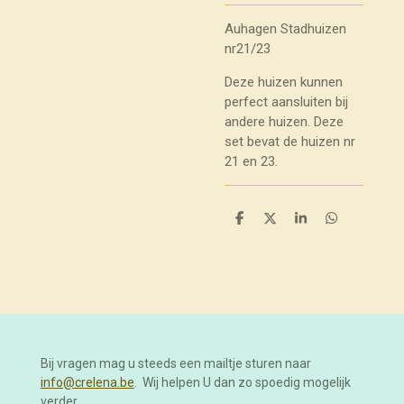
Auhagen Stadhuizen
nr21/23
Deze huizen kunnen
perfect aansluiten bij
andere huizen. Deze
set bevat de huizen nr
21 en 23.
D
D
S
D
e
e
h
e
l
e
a
l
e
l
r
e
n
e
n
Bij vragen mag u steeds een mailtje sturen naar
info@crelena.be
. Wij helpen U dan zo spoedig mogelijk
verder.