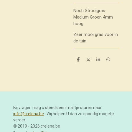
Noch Strooigras
Medium Groen 4mm
hoog
Zeer mooi gras voor in
de tuin
D
D
S
D
e
e
h
e
l
e
a
l
e
l
r
e
n
e
n
Bij vragen mag u steeds een mailtje sturen naar
info@crelena.be
. Wij helpen U dan zo spoedig mogelijk
verder.
© 2019 - 2026 crelena.be