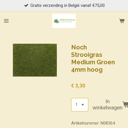
Gratis verzending in België vanaf €75,00
Ga
direct
naar
de
hoofdinhoud
Noch
Strooigras
Medium Groen
4mm hoog
€ 3,30
In
winkelwagen
Artikelnummer:
N08364