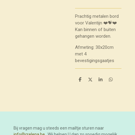
Prachtig metalen bord
voor Valentijn ❤️💝❤️
Kan binnen of buiten
gehangen worden.
Afmeting: 30x20cm
met 4
bevestigingsgaatjes
D
D
S
D
e
e
h
e
l
e
a
l
e
l
r
e
n
e
n
Bij vragen mag u steeds een mailtje sturen naar
info@crelena.be
. Wij helpen U dan zo spoedig mogelijk