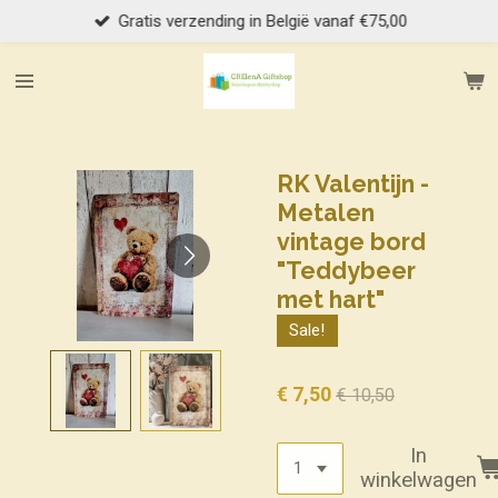
Gratis verzending in België vanaf €75,00
Ga
direct
naar
de
hoofdinhoud
RK Valentijn -
Metalen
vintage bord
"Teddybeer
met hart"
Sale!
€ 7,50
€ 10,50
In
winkelwagen