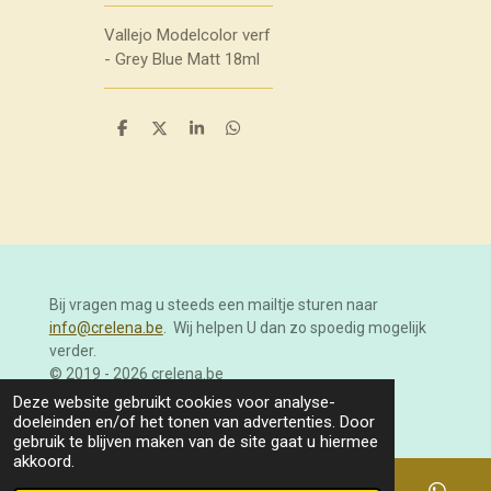
Vallejo Modelcolor verf
- Grey Blue Matt 18ml
D
D
S
D
e
e
h
e
l
e
a
l
e
l
r
e
n
e
n
Bij vragen mag u steeds een mailtje sturen naar
info@crelena.be
. Wij helpen U dan zo spoedig mogelijk
verder.
© 2019 - 2026 crelena.be
Powered by
JouwWeb
Deze website gebruikt cookies voor analyse-
doeleinden en/of het tonen van advertenties. Door
gebruik te blijven maken van de site gaat u hiermee
akkoord.