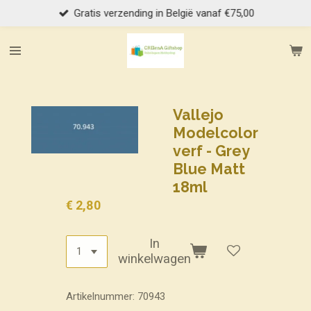
Gratis verzending in België vanaf €75,00
Ga
direct
naar
de
hoofdinhoud
Vallejo
Modelcolor
verf - Grey
Blue Matt
18ml
€ 2,80
In
winkelwagen
Artikelnummer:
70943