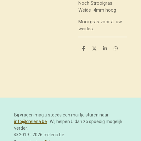
Noch Strooigras
Weide 4mm hoog
Mooi gras voor al uw
weides.
D
D
S
D
e
e
h
e
l
e
a
l
e
l
r
e
n
e
n
Bij vragen mag u steeds een mailtje sturen naar
info@crelena.be
. Wij helpen U dan zo spoedig mogelijk
verder.
© 2019 - 2026 crelena.be