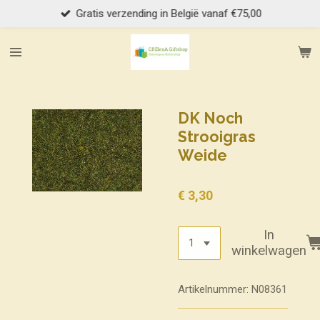
Gratis verzending in België vanaf €75,00
Ga
direct
naar
de
hoofdinhoud
DK Noch
Strooigras
Weide
€ 3,30
In
winkelwagen
Artikelnummer:
N08361