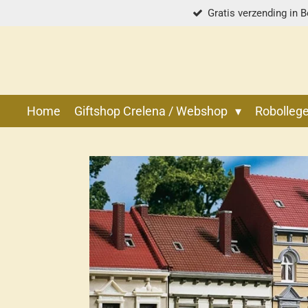
Gratis verzending in B
Ga
direct
naar
de
hoofdinhoud
Home
Giftshop Crelena / Webshop
Robolle