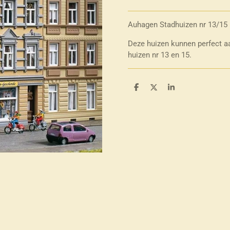
Auhagen Stadhuizen nr 13/15
Deze huizen kunnen perfect aa
huizen nr 13 en 15.
D
D
S
e
e
h
l
e
a
e
l
r
n
e