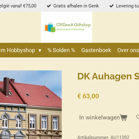
elgië vanaf €75,00
Gratis afhalen in Genk
Levering t
gem Hobbyshop
% Solden %
Gastenboek
Over on
DK Auhagen S
€ 63,00
In winkelwagen
Artikelnummer:
AU11392