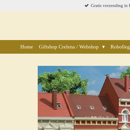
Gratis verzending in
Ga
direct
naar
de
hoofdinhoud
Home
Giftshop Crelena / Webshop
Robolle