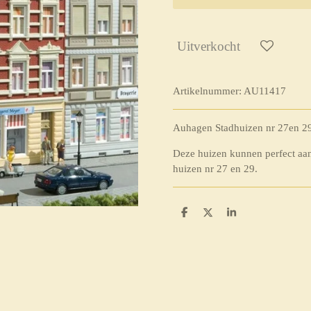
Uitverkocht
Artikelnummer:
AU11417
Auhagen Stadhuizen nr 27en 2
Deze huizen kunnen perfect aans
huizen nr 27 en 29.
D
D
S
e
e
h
l
e
a
e
l
r
n
e