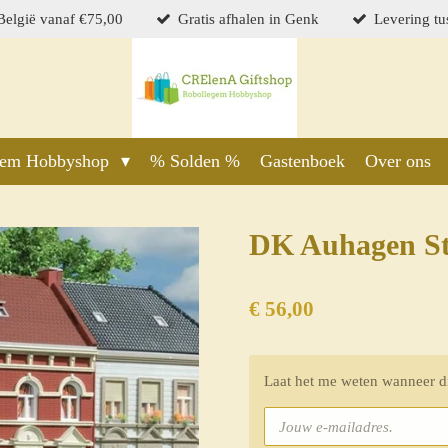
 België vanaf €75,00
Gratis afhalen in Genk
Levering tu
gem Hobbyshop
% Solden %
Gastenboek
Over ons
DK Auhagen St
€ 56,00
Laat het me weten wanneer di