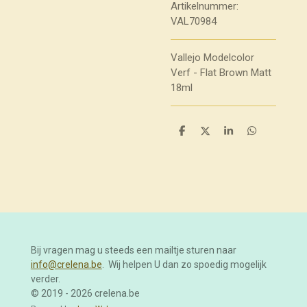
Artikelnummer:
VAL70984
Vallejo Modelcolor
Verf - Flat Brown Matt
18ml
D
D
S
D
e
e
h
e
l
e
a
l
e
l
r
e
n
e
n
Bij vragen mag u steeds een mailtje sturen naar
info@crelena.be
. Wij helpen U dan zo spoedig mogelijk
verder.
© 2019 - 2026 crelena.be