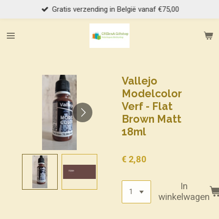
Gratis verzending in België vanaf €75,00
Ga
direct
naar
de
hoofdinhoud
Vallejo
Modelcolor
Verf - Flat
Brown Matt
18ml
€ 2,80
In
winkelwagen