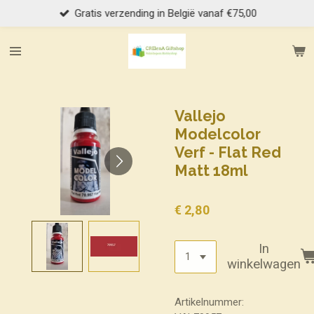
Gratis verzending in België vanaf €75,00
Ga
direct
naar
de
hoofdinhoud
Vallejo
Modelcolor
Verf - Flat Red
Matt 18ml
€ 2,80
In
winkelwagen
Artikelnummer: