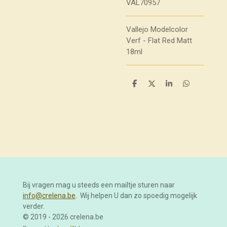
VAL70957
Vallejo Modelcolor
Verf - Flat Red Matt
18ml
D
D
S
D
e
e
h
e
l
e
a
l
e
l
r
e
n
e
n
Bij vragen mag u steeds een mailtje sturen naar
info@crelena.be
. Wij helpen U dan zo spoedig mogelijk
verder.
© 2019 - 2026 crelena.be