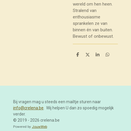
wereld om hen heen.
Stralend van
enthousiasme
sprankelen ze van
binnen én van buiten.
Bewust of onbewust.
D
D
S
D
e
e
h
e
l
e
a
l
e
l
r
e
n
e
n
Bij vragen mag u steeds een mailtje sturen naar
info@crelena.be
. Wij helpen U dan zo spoedig mogelijk
verder.
© 2019 - 2026 crelena.be
Powered by
JouwWeb