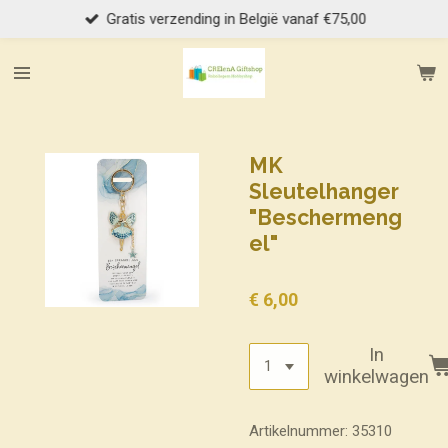
Gratis verzending in België vanaf €75,00
Ga
direct
naar
de
hoofdinhoud
MK
Sleutelhanger
"Beschermeng
el"
€ 6,00
In
winkelwagen
Artikelnummer:
35310