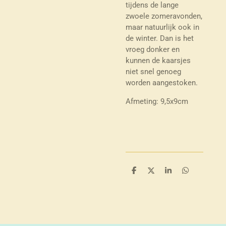
tijdens de lange
zwoele zomeravonden,
maar natuurlijk ook in
de winter. Dan is het
vroeg donker en
kunnen de kaarsjes
niet snel genoeg
worden aangestoken.
Afmeting: 9,5x9cm
D
D
S
D
e
e
h
e
l
e
a
l
e
l
r
e
n
e
n