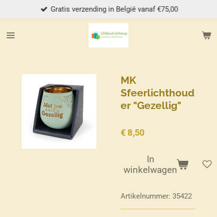
Gratis verzending in België vanaf €75,00
Ga
direct
naar
de
hoofdinhoud
MK
Sfeerlichthoud
er "Gezellig"
€ 8,50
In
winkelwagen
Artikelnummer:
35422