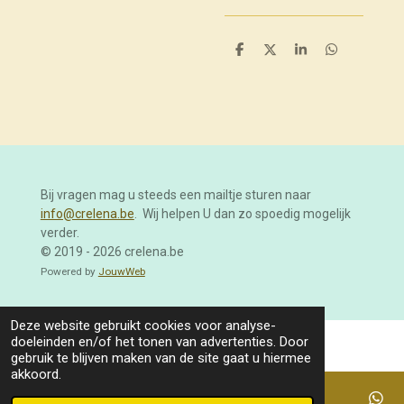
D
D
S
D
e
e
h
e
l
e
a
l
e
l
r
e
n
e
n
Bij vragen mag u steeds een mailtje sturen naar
info@crelena.be
. Wij helpen U dan zo spoedig mogelijk
verder.
© 2019 - 2026 crelena.be
Powered by
JouwWeb
Deze website gebruikt cookies voor analyse-
doeleinden en/of het tonen van advertenties. Door
gebruik te blijven maken van de site gaat u hiermee
akkoord.