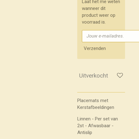
Laat het me weten
wanneer dit
product weer op
voorraad is.
Verzenden
Uitverkocht
Placemats met
Kerstafbeeldingen
Linnen - Per set van
2st - Afwasbaar -
Antislip