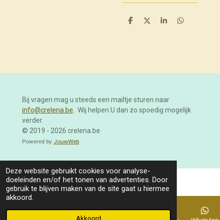
D
D
S
D
e
e
h
e
l
e
a
l
e
l
r
e
n
e
n
Bij vragen mag u steeds een mailtje sturen naar
info@crelena.be
. Wij helpen U dan zo spoedig mogelijk
verder.
© 2019 - 2026 crelena.be
Powered by
JouwWeb
Deze website gebruikt cookies voor analyse-
doeleinden en/of het tonen van advertenties. Door
gebruik te blijven maken van de site gaat u hiermee
akkoord.
Akkoord
E-mailadres
Telefoonnummer
Kaart
Facebook
WhatsApp