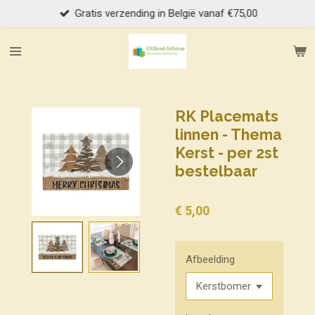
Gratis verzending in België vanaf €75,00
Ga
direct
naar
de
hoofdinhoud
RK Placemats
linnen - Thema
Kerst - per 2st
bestelbaar
€ 5,00
Afbeelding