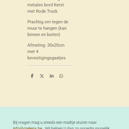
metalen bord Kerst
met Rode Truck
Prachtig om tegen de
muur te hangen (kan
binnen en buiten)
Afmeting: 30x20cm
met 4
bevestigingsgaatjes
D
D
S
D
e
e
h
e
l
e
a
l
e
l
r
e
n
e
n
Bij vragen mag u steeds een mailtje sturen naar
info@crelena.be
. Wij helpen U dan zo spoedig mogelijk