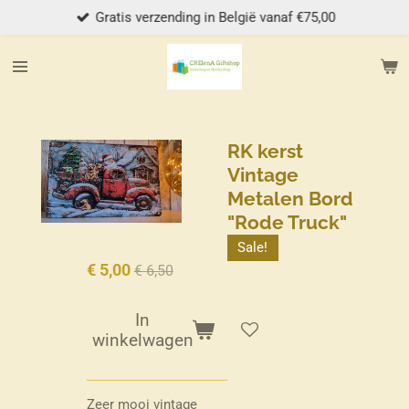
Gratis verzending in België vanaf €75,00
Ga
direct
naar
de
hoofdinhoud
RK kerst
Vintage
Metalen Bord
"Rode Truck"
Sale!
€ 5,00
€ 6,50
In
winkelwagen
Zeer mooi vintage