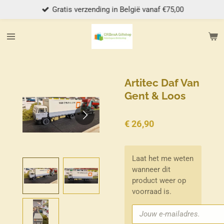
Gratis verzending in België vanaf €75,00
Ga
direct
naar
de
hoofdinhoud
Artitec Daf Van
Gent & Loos
€ 26,90
Laat het me weten
wanneer dit
product weer op
voorraad is.