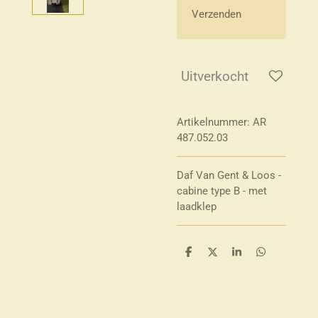
Verzenden
Uitverkocht
Artikelnummer:
AR
487.052.03
Daf Van Gent & Loos -
cabine type B - met
laadklep
D
D
S
D
e
e
h
e
l
e
a
l
e
l
r
e
n
e
n