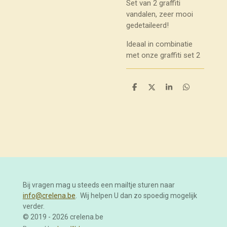
Set van 2 graffiti
vandalen, zeer mooi
gedetaileerd!
Ideaal in combinatie
met onze graffiti set 2
D
D
S
D
e
e
h
e
l
e
a
l
e
l
r
e
n
e
n
Bij vragen mag u steeds een mailtje sturen naar
info@crelena.be
. Wij helpen U dan zo spoedig mogelijk
verder.
© 2019 - 2026 crelena.be