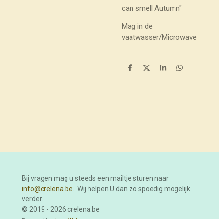
can smell Autumn"
Mag in de
vaatwasser/Microwave
D
D
S
D
e
e
h
e
l
e
a
l
e
l
r
e
n
e
n
Bij vragen mag u steeds een mailtje sturen naar
info@crelena.be
. Wij helpen U dan zo spoedig mogelijk
verder.
© 2019 - 2026 crelena.be