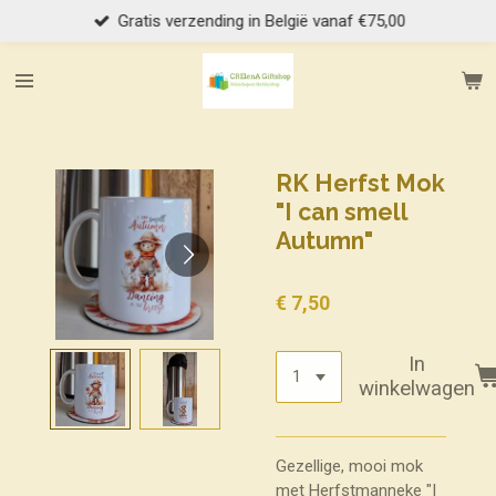
Gratis verzending in België vanaf €75,00
Ga
direct
naar
de
hoofdinhoud
RK Herfst Mok
"I can smell
Autumn"
€ 7,50
In
winkelwagen
Gezellige, mooi mok
met Herfstmanneke "I