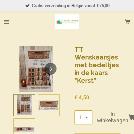
Gratis verzending in België vanaf €75,00
Ga
direct
naar
de
hoofdinhoud
TT
Wenskaarsjes
met bedeltjes
in de kaars
"Kerst"
€ 4,50
In
winkelwagen