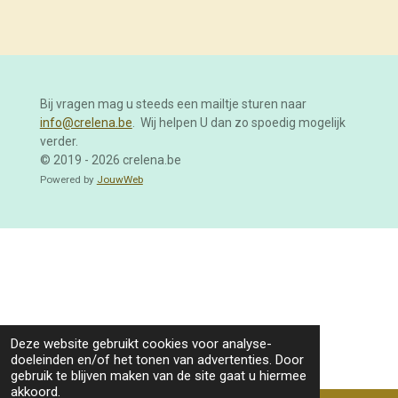
e
l
r
e
n
e
n
Bij vragen mag u steeds een mailtje sturen naar
info@crelena.be
. Wij helpen U dan zo spoedig mogelijk
verder.
© 2019 - 2026 crelena.be
Powered by
JouwWeb
Deze website gebruikt cookies voor analyse-
doeleinden en/of het tonen van advertenties. Door
gebruik te blijven maken van de site gaat u hiermee
akkoord.