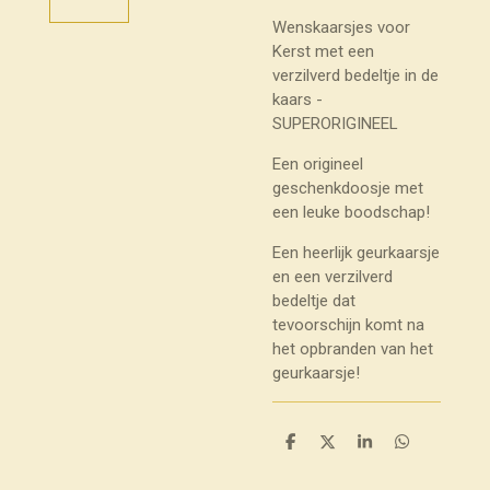
Wenskaarsjes voor
Kerst met een
verzilverd bedeltje in de
kaars -
SUPERORIGINEEL
Een origineel
geschenkdoosje met
een leuke boodschap!
Een heerlijk geurkaarsje
en een verzilverd
bedeltje dat
tevoorschijn komt na
het opbranden van het
geurkaarsje!
D
D
S
D
e
e
h
e
l
e
a
l