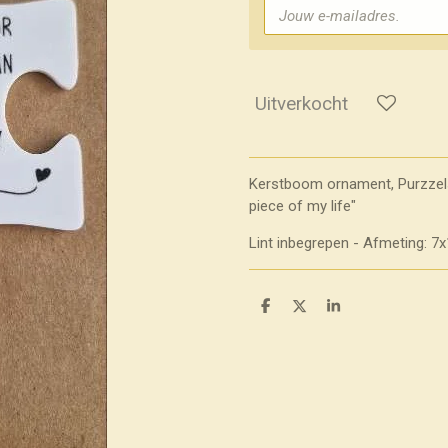
Uitverkocht
Kerstboom ornament, Purzzels
piece of my life"
Lint inbegrepen - Afmeting: 
D
D
S
e
e
h
l
e
a
e
l
r
n
e