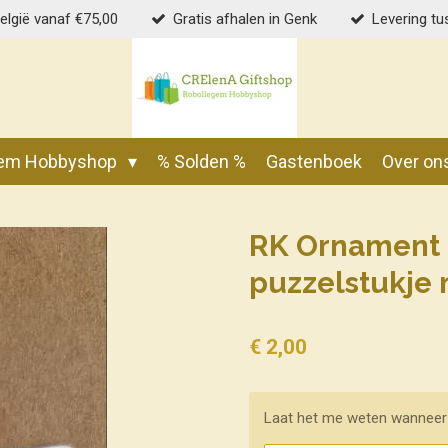
België vanaf €75,00
Gratis afhalen in Genk
Levering tu
gem Hobbyshop
% Solden %
Gastenboek
Over on
RK Ornament 
puzzelstukje 
€ 2,00
Laat het me weten wanneer 