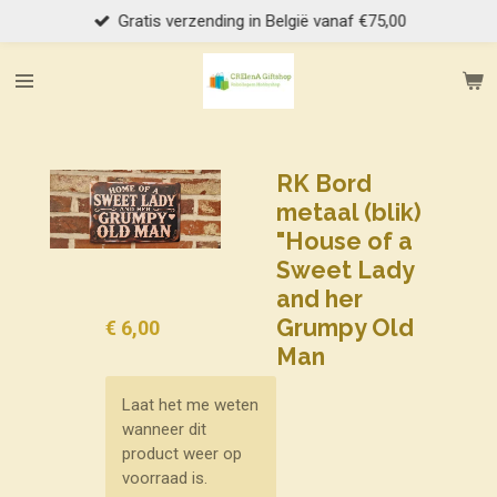
Gratis verzending in België vanaf €75,00
Ga
direct
naar
de
hoofdinhoud
RK Bord
metaal (blik)
"House of a
Sweet Lady
and her
Grumpy Old
€ 6,00
Man
Laat het me weten
wanneer dit
product weer op
voorraad is.